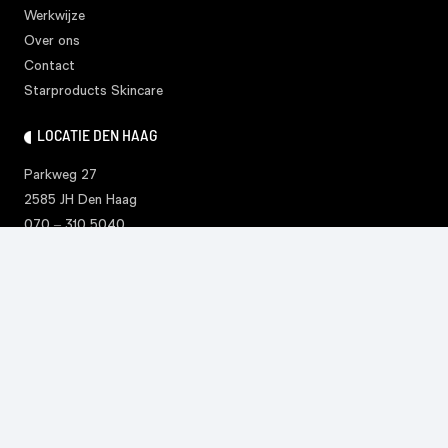
Werkwijze
Over ons
Contact
Starproducts Skincare
LOCATIE DEN HAAG
Parkweg 27
2585 JH Den Haag
070 – 310 5040
denhaag@clinic28.nl
LOCATIE AMSTERDAM
​Cornelis Krusemanstraat 21
1075 NC Amsterdam
020 – 226 0232
info@clinic28.nl