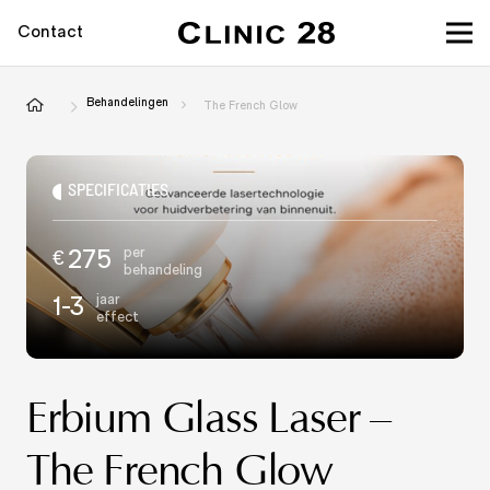
Contact
Behandelingen
The French Glow
SPECIFICATIES
per
275
€
behandeling
jaar
1-3
effect
Erbium Glass Laser –
The French Glow